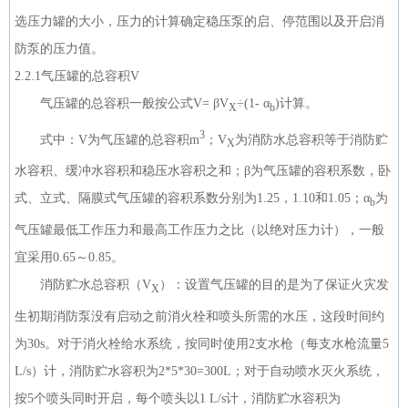
选压力罐的大小，压力的计算确定稳压泵的启、停范围以及开启消
防泵的压力值。
2.2.1气压罐的总容积V
气压罐的总容积一般按公式V= βV
÷(1- α
)计算。
X
b
3
式中：V为气压罐的总容积m
；V
为消防水总容积等于消防贮
X
水容积、缓冲水容积和稳压水容积之和；β为气压罐的容积系数，卧
式、立式、隔膜式气压罐的容积系数分别为1.25，1.10和1.05；α
为
b
气压罐最低工作压力和最高工作压力之比（以绝对压力计），一般
宜采用0.65～0.85。
消防贮水总容积（V
）：设置气压罐的目的是为了保证火灾发
X
生初期消防泵没有启动之前消火栓和喷头所需的水压，这段时间约
为30s。对于消火栓给水系统，按同时使用2支水枪（每支水枪流量5
L/s）计，消防贮水容积为2*5*30=300L；对于自动喷水灭火系统，
按5个喷头同时开启，每个喷头以1 L/s计，消防贮水容积为