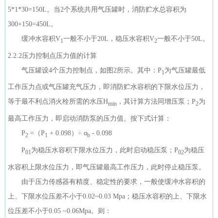
5*1*30=150L。当2个系统共用气压罐时，消防贮水总容积为
300+150=450L。
缓冲水容积V
一般不小于20L，稳压水容积V
一般不小于50L。
1
2
2.2.2压力控制点压力值的计算
气压罐设4个压力控制点，如图2所示。其中：P
为气压罐最低
1
工作压力点或气压罐充气压力，即消防贮水容积的下限水位压力，
等于最不利点消火栓所需的水压H
，其计算方法同增压泵；P
为
min
2
最高工作压力，即启动消防泵的压力值。按下式计算：
P
=（P
+ 0.098）÷ α
- 0.098
2
1
b
P
为稳压水容积下限水位压力，此时启动稳压泵；P
为稳压
01
02
水容积上限水位压力，即气压罐最高工作压力，此时停止稳压泵。
由于压力传感器有精度、稳定性的要求，一般使缓冲水容积的
上、下限水位压差不小于0.02~0.03 Mpa；稳压水容积的上、下限水
位压差不小于0.05 ~0.06Mpa。则：