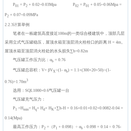
P
= P
+ 0.02~0.03Mpa P
= P
+ 0.05~0.06Mpa =
01
2
02
01
P
+ 0.07~0.09MPa
2
2.2.3计算举例
笔者在一栋建筑高度接近100m的一类综合楼建筑中，顶部几层
采用立式气压罐稳压，屋顶水箱至顶层消火栓栓口的距离:H = 4m。
屋顶水箱至顶层消火栓处的水头损失∑h=0.82m
气压罐工作压力比：α
= 0.76
b
气压罐总容积：V= βV
÷(1- α
) = 1.1×(300+20+50)÷(1-
X
b
3
0.76)=1.70m
选用：SQL1000×0.6气压罐一台
气压罐充气压力：
P
=H
= H
+ H
+ H
+∑h-H = 0.16+0.01+0.02+0.0082-0.04 =
1
min
q
d
K
0.14(Mpa)
最高工作压力：P
=（P
+ 0.098）÷ α
- 0.098 = 0.14 ÷ 0.76-
2
1
b